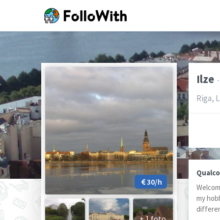
Ilze
·
Riga, 
Qualco
30/h
Welcome
my hobb
differe
+ 1 foto