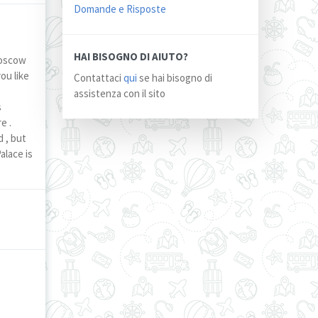
Domande e Risposte
HAI BISOGNO DI AIUTO?
Moscow
you like
Contattaci
qui
se hai bisogno di
assistenza con il sito
s
e .
d , but
alace is