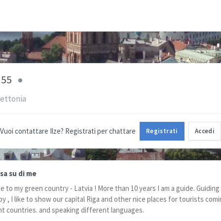
55
Lettonia
Vuoi contattare Ilze? Registrati per chattare
Registrati
Accedi
sa su di me
 to my green country - Latvia ! More than 10 years I am a guide. Guiding
y , I like to show our capital Riga and other nice places for tourists com
nt countries. and speaking different languages.