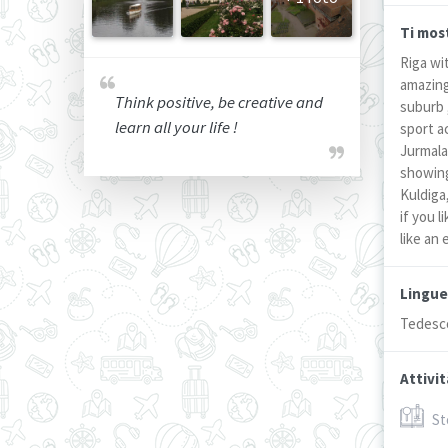
Ti most
Riga wi
amazing
Think positive, be creative and
suburb ,
learn all your life !
sport ac
Jurmala
showing
Kuldiga,
if you l
like an
Lingue
Tedesc
Attivit
St