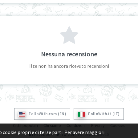
Nessuna recensione
Ilze non ha ancora ricevuto recensioni
FolloWith.com (EN)
FolloWith.it (IT)
Città popolari
Chi siamo
Condizioni
Privacy
Cookies
 cookie propri e di terze parti. Per avere maggiori
Facebook
Twitter
FolloWith © 2026