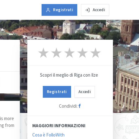
Registrati
Accedi
★
★
★
★
★
★
★
★
★
★
Scopri il meglio di Riga con Ilze
Registrati
Accedi
Condividi:
 is more
ing from
MAGGIORI INFORMAZIONI
Cosa è FolloWith