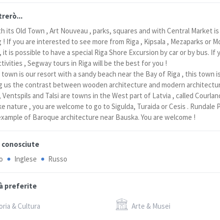
rerò...
th its Old Town , Art Nouveau , parks, squares and with Central Market is
 ! If you are interested to see more from Riga , Kipsala , Mezaparks or 
 it is possible to have a special Riga Shore Excursion by car or by bus. If 
tivities , Segway tours in Riga will be the best for you !
 town is our resort with a sandy beach near the Bay of Riga , this town i
 us the contrast between wooden architecture and modern architectur
 Ventspils and Talsi are towns in the West part of Latvia , called Courlan
ike nature , you are welcome to go to Sigulda, Turaida or Cesis . Rundale P
 example of Baroque architecture near Bauska. You are welcome !
 conosciute
o
Inglese
Russo
à preferite
oria & Cultura
Arte & Musei