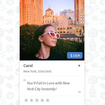
10/h
Carol
New York, Stati Uniti
You’ll Fall in Love with New
York City Instantly!
★
★
★
★
★
★
★
★
★
★